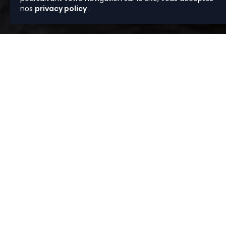
nos
privacy policy
.
Vous av
Depuis plus 
sélection de bi
et rigoureux