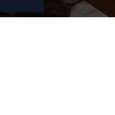
ez besoin de conse
vendre ou acheter 
de 15 ans, nous nous efforçons de vous propo
ens immobiliers de qualité. Nos collaborate
 sont à votre écoute et vous fourniront des co
informations fiables et complètes.