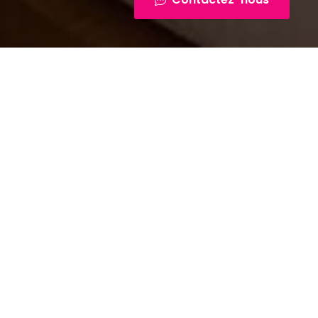
ils pour
?
ser une large
urs expérimentés
nseils et des