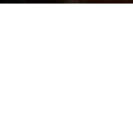
Vous avez besoin de
conseils pour
vendre ou acheter ?
Depuis plus de 15 ans, nous nous
efforçons de vous proposer une
large sélection de biens immobiliers
de qualité. Nos collaborateurs