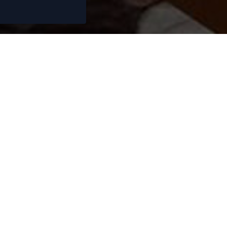
ez besoin de conse
vendre ou acheter 
de 15 ans, nous nous efforçons de vous propo
ens immobiliers de qualité. Nos collaborate
 sont à votre écoute et vous fourniront des co
informations fiables et complètes.