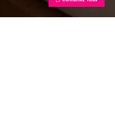
ils pour
?
ser une large
urs expérimentés
nseils et des