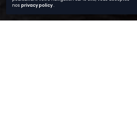
nos
privacy policy
.
Vous av
Depuis plus 
sélection de bi
et rigoureux