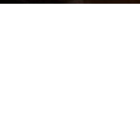
Vous avez besoin de
conseils pour
vendre ou acheter ?
Depuis plus de 15 ans, nous nous
efforçons de vous proposer une
large sélection de biens immobiliers
de qualité. Nos collaborateurs