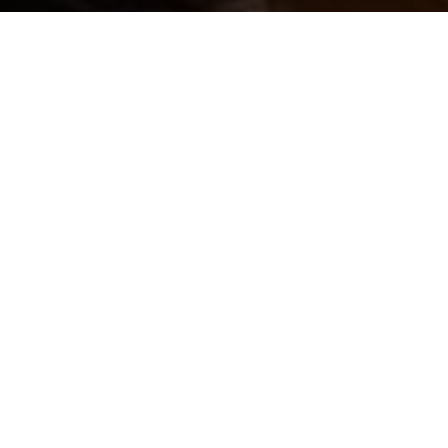
Vous avez besoin de
conseils pour
vendre ou acheter ?
Depuis plus de 15 ans, nous nous
efforçons de vous proposer une
large sélection de biens immobiliers
de qualité. Nos collaborateurs