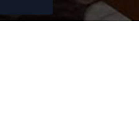
ez besoin de conse
vendre ou acheter 
de 15 ans, nous nous efforçons de vous propo
ens immobiliers de qualité. Nos collaborate
 sont à votre écoute et vous fourniront des co
informations fiables et complètes.