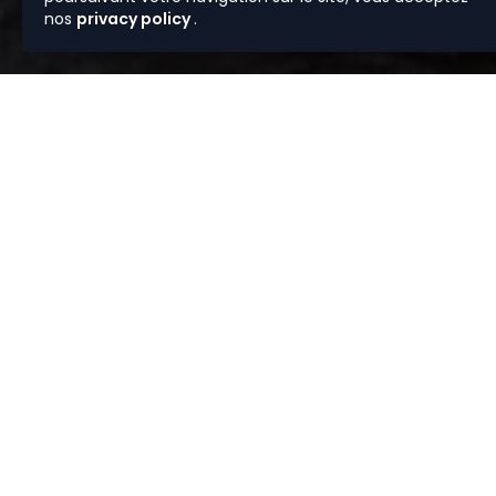
nos
privacy policy
.
Vous av
Depuis plus 
sélection de bi
et rigoureux