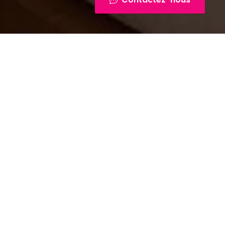
ils pour
?
ser une large
urs expérimentés
nseils et des