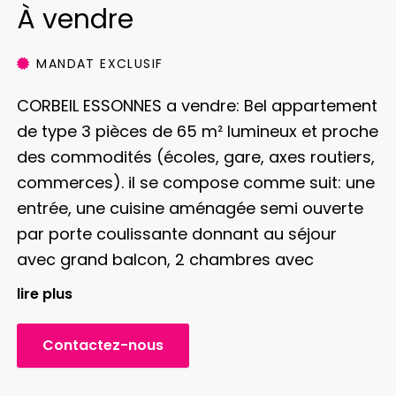
À vendre
MANDAT EXCLUSIF
CORBEIL ESSONNES a vendre: Bel appartement
de type 3 pièces de 65 m² lumineux et proche
des commodités (écoles, gare, axes routiers,
commerces). il se compose comme suit: une
entrée, une cuisine aménagée semi ouverte
par porte coulissante donnant au séjour
avec grand balcon, 2 chambres avec
placards, une salle d’eau, WC indépendant.
lire plus
Une place de stationnement en sous-sol est
compris également. Cuisine et sale d’eau
Contactez-nous
récente, pas de travaux à prévoir. Joli bien
pouvant convenir pour famille et