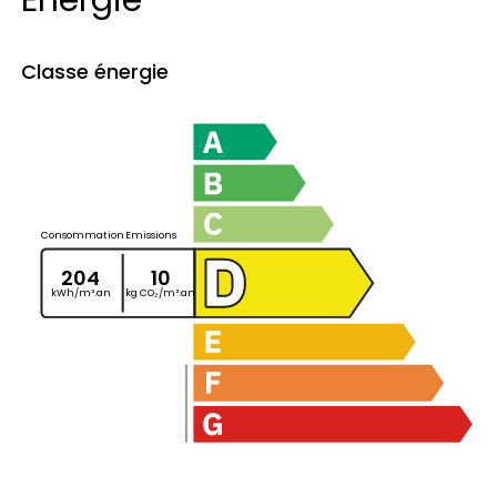
Énergie
Classe énergie
Consommation
Emissions
204
10
kWh/m².an
kg CO₂/m².an