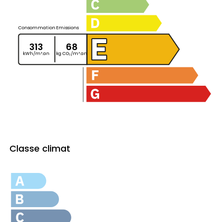
Consommation
Emissions
313
68
kWh/m².an
kg CO₂/m².an
Classe climat