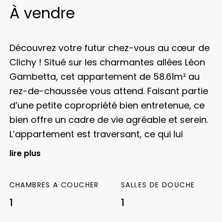
À vendre
Découvrez votre futur chez-vous au cœur de
Clichy ! Situé sur les charmantes allées Léon
Gambetta, cet appartement de 58.61m² au
rez-de-chaussée vous attend. Faisant partie
d’une petite copropriété bien entretenue, ce
bien offre un cadre de vie agréable et serein.
L’appartement est traversant, ce qui lui
confère une luminosité optimale tout au long
lire plus
de la journée. De plus, les surfaces de pièces
ainsi que la belle hauteur sous plafond,
CHAMBRES A COUCHER
SALLES DE DOUCHE
donnent une sensation de grandeur.
Idéal
1
1
pour une profession libérale, cet
appartement offre un potentiel incroyable.