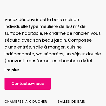
Venez découvrir cette belle maison
individuelle type meulière de 180 m² de
surface habitable, le charme de l’ancien vous
séduira avec son beau jardin. Composée
d’une entrée, salle à manger, cuisine
indépendante, wc séparées, un séjour double
(pouvant transformer en chambre rdv)et
accès au sous-sol total.
A l’étage: 3 belles
lire plus
chambres, une salle de bains et une grande
salle d’eau avec dressing et wc.
Les combles
Contactez-nous
sont aménagés en atelier/salon.
A l’extérieur:
une allée de stationnement, garage, terrasse
et jardin arboré.
Le plaisir des yeux et
CHAMBRES A COUCHER
SALLES DE BAIN