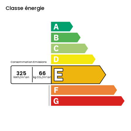
Classe énergie
Consommation
Emissions
325
66
kWh/m².an
kg CO₂/m².an