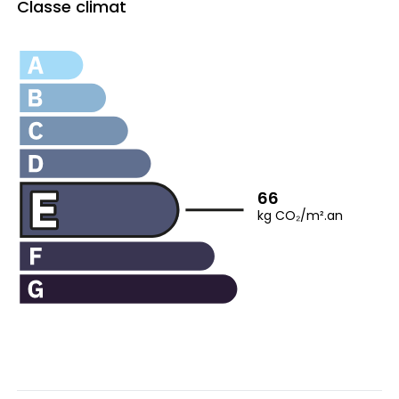
Classe climat
66
kg CO₂/m².an