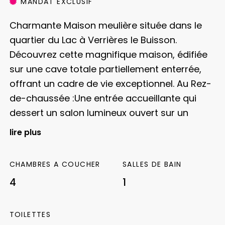
MANDAT EXCLUSIF
Charmante Maison meulière située dans le
quartier du Lac à Verrières le Buisson.
Découvrez cette magnifique maison, édifiée
sur une cave totale partiellement enterrée,
offrant un cadre de vie exceptionnel.
Au Rez-
de-chaussée :Une entrée accueillante qui
dessert un salon lumineux ouvert sur un
séjour convivial. Un WC avec lave-mains. Une
lire plus
cuisine équipée ouverte sur une véranda
spacieuse, idéale pour vos moments de
CHAMBRES A COUCHER
SALLES DE BAIN
détente.
A l’Étage : Un palier desservant un
4
1
bureau fonctionnel. Deux chambres
confortables.
Une salle de bains avec WC.
Dans les Combles : Un dégagement menant
TOILETTES