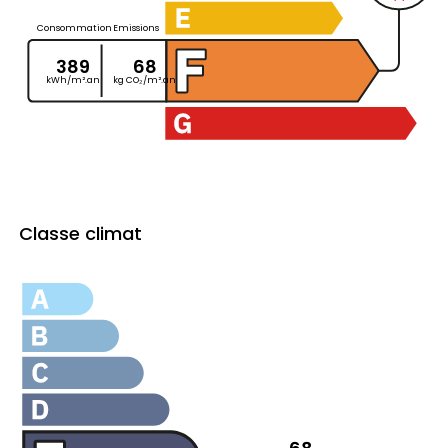
Consommation
Emissions
389
68
kWh/m².an
kg CO₂/m².an
Classe climat