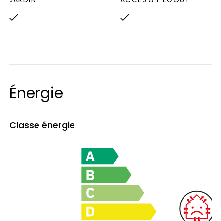
JARDIN
ACCÈS À L'ÉGOUT
moyens des énergies indexés sur les années
2021, 2022, 2023 (abonnements compris)
Logement à consommation énergétique
excessive : classe F
« Les informations sur les
risques auxquels ce bien est exposé sont
disponibles sur le site Géorisques :
Énergie
www.georisques.gouv.fr »
Classe énergie