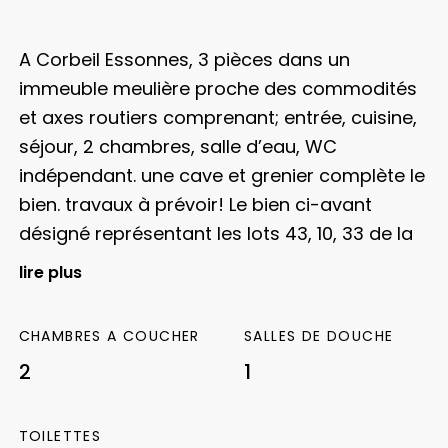
A Corbeil Essonnes, 3 pièces dans un
immeuble meulière proche des commodités
et axes routiers comprenant; entrée, cuisine,
séjour, 2 chambres, salle d’eau, WC
indépendant. une cave et grenier complète le
bien. travaux à prévoir!
Le bien ci-avant
désigné représentant les lots 43, 10, 33 de la
copropriété qui comporte lots. La moyenne
lire plus
des charges courantes annuelles pour ces
lots est de euros.
Natalija TRIFUNOVIC ILIC . EI –
CHAMBRES A COUCHER
SALLES DE DOUCHE
Agent commercial immatriculé au RSAC de
2
1
EVRY sous le numéro 494 624 158.
Procédure
contre les syndicat : NON
DPE réalisé après le
1er Juillet 2021. Montant estimé des dépenses
TOILETTES