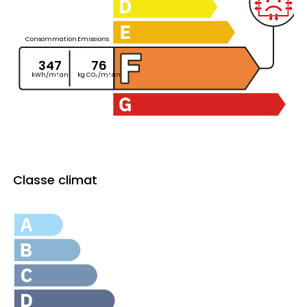
Consommation
Emissions
347
76
kWh/m².an
kg CO₂/m².an
Classe climat