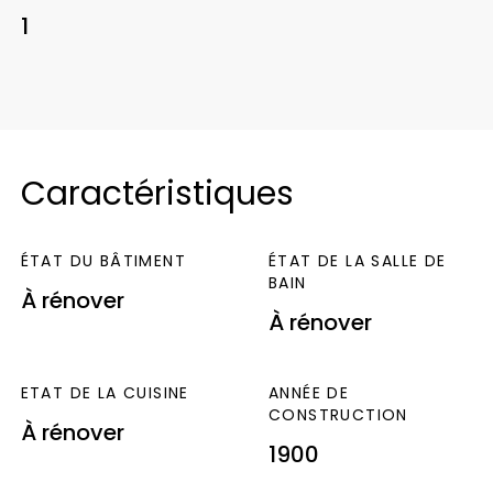
annuelles d’énergie pour un usage standard.
1
Entre 1000€ et 1410€ par an. Prix moyens des
énergies indexés au 1er janvier 2021
(abonnements compris)
Logement à
consommation énergétique excessive :
classe F G
« Les informations sur les risques
Caractéristiques
auxquels ce bien est exposé sont disponibles
sur le site Géorisques :
ÉTAT DU BÂTIMENT
ÉTAT DE LA SALLE DE
www.georisques.gouv.fr »
BAIN
À rénover
À rénover
ETAT DE LA CUISINE
ANNÉE DE
CONSTRUCTION
À rénover
1900