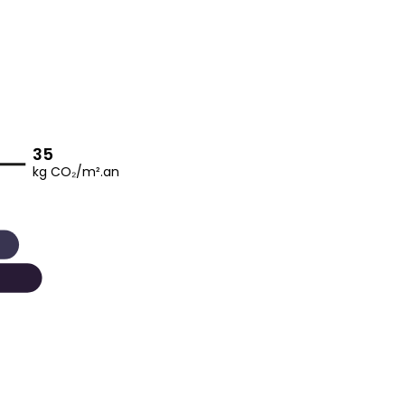
35
kg CO₂/m².an