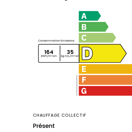
Consommation
Emissions
164
35
kWh/m².an
kg CO₂/m².an
CHAUFFAGE COLLECTIF
Présent