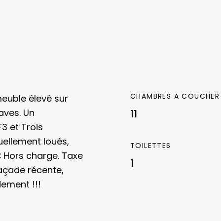
CHAMBRES A COUCHER
euble élevé sur
aves. Un
11
3 et Trois
ellement loués,
TOILETTES
 Hors charge. Taxe
1
açade récente,
dement !!!