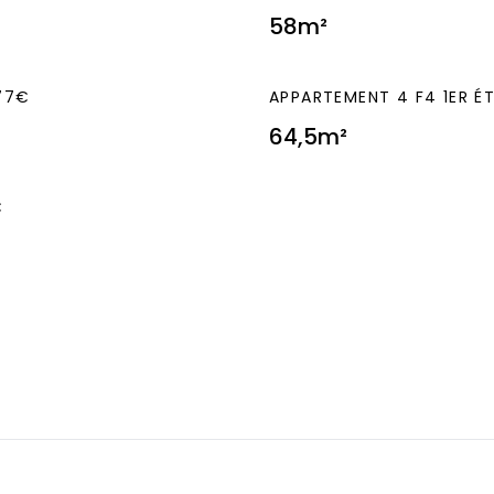
58m²
77€
APPARTEMENT 4 F4 1ER É
64,5m²
€