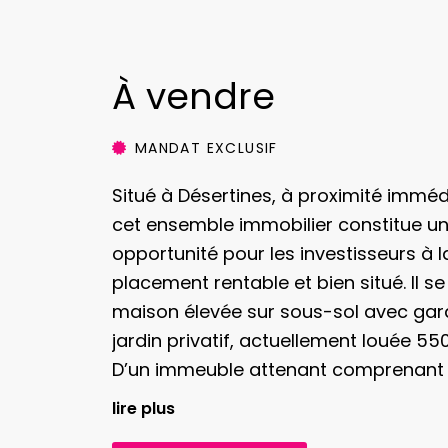
À vendre
MANDAT EXCLUSIF
Situé à Désertines, à proximité immédi
cet ensemble immobilier constitue un
opportunité pour les investisseurs à 
placement rentable et bien situé.
Il s
maison élevée sur sous-sol avec gara
jardin privatif, actuellement louée 5
D’un immeuble attenant comprenant 
chaussée (300€/mois/chacun) (dont
lire plus
vacant) et un grand F3 à l’étage loué