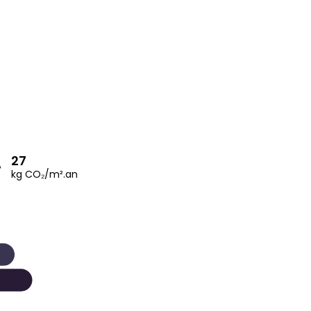
27
kg CO₂/m².an