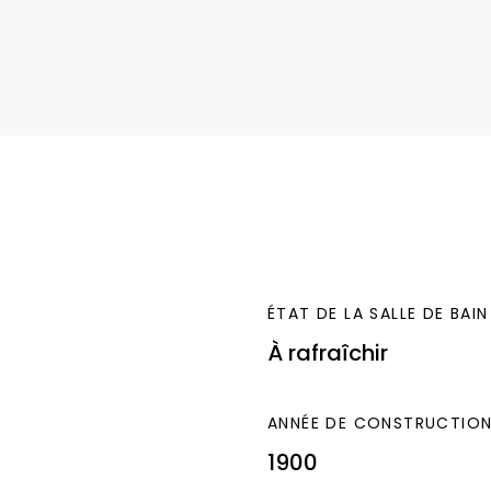
ensuel de 1 671 €,
tiel supérieur après
ncière s’élève à 2
 ménagères
touts, situé dans un
ur un investissement
us d’informations
ÉTAT DE LA SALLE DE BAIN
À rafraîchir
ANNÉE DE CONSTRUCTIO
1900