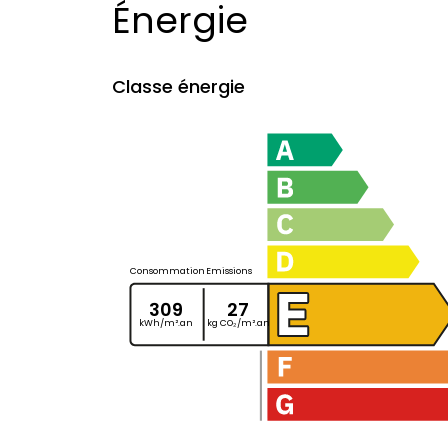
Énergie
Classe énergie
Consommation
Emissions
309
27
kWh/m².an
kg CO₂/m².an