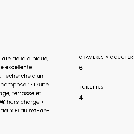
CHAMBRES A COUCHER
ate de la clinique,
e excellente
6
la recherche d’un
e compose :
• D’une
TOILETTES
ge, terrasse et
4
50€ hors charge.
•
deux F1 au rez-de-
 un actuellement
 518€ hors charge.