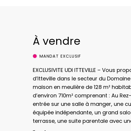
À vendre
MANDAT EXCLUSIF
EXCLUSIVITE UDI ITTEVILLE – Vous pr
d’Itteville dans le secteur du Domaine 
maison en meulière de 128 m² habitab
d’environ 710m² comprenant :
Au Rez-
entrée sur une salle à manger, une 
équipée indépendante, un grand salo
terrasse, une suite parentale avec une
wc et l’accès à une cave.
A l’étage : 