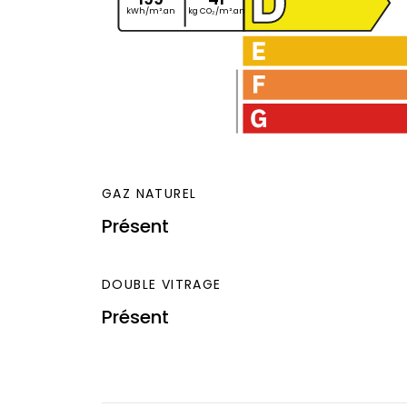
kWh/m².an
kg CO₂/m².an
GAZ NATUREL
Présent
DOUBLE VITRAGE
Présent