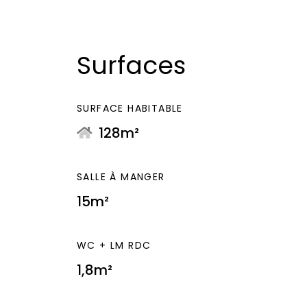
Surfaces
SURFACE HABITABLE
128m²
SALLE À MANGER
15m²
WC + LM RDC
1,8m²