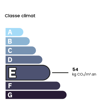
Classe climat
54
kg CO₂/m².an