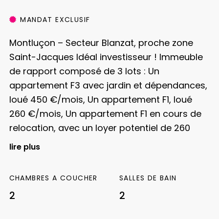
MANDAT EXCLUSIF
Montluçon – Secteur Blanzat, proche zone
Saint-Jacques
Idéal investisseur ! Immeuble
de rapport composé de 3 lots :
Un
appartement F3 avec jardin et dépendances,
loué 450 €/mois,
Un appartement F1, loué
260 €/mois,
Un appartement F1 en cours de
relocation, avec un loyer potentiel de 260
€/mois.
Rapport locatif potentiel : 1 010
lire plus
€/mois, soit 12 120 €/an.
Chauffage et
électricité en charges collectives.
Belle
CHAMBRES A COUCHER
SALLES DE BAIN
opportunité d’investissement avec un
2
2
rendement intéressant !