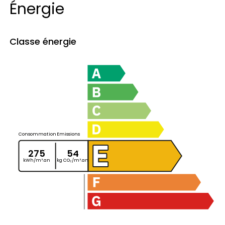
Énergie
Classe énergie
Consommation
Emissions
275
54
kWh/m².an
kg CO₂/m².an