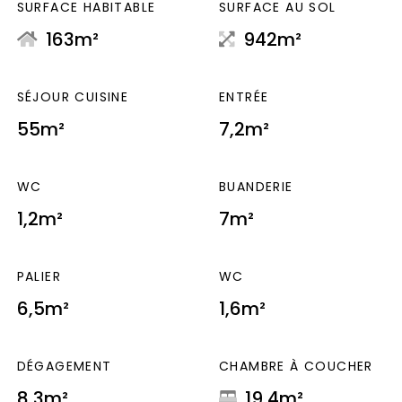
SURFACE HABITABLE
SURFACE AU SOL
163m²
942m²
SÉJOUR CUISINE
ENTRÉE
55m²
7,2m²
WC
BUANDERIE
1,2m²
7m²
PALIER
WC
6,5m²
1,6m²
DÉGAGEMENT
CHAMBRE À COUCHER
8,3m²
19,4m²