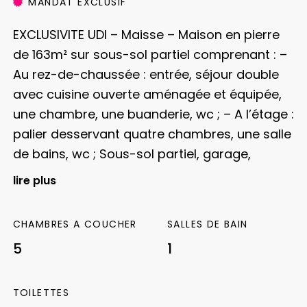
MANDAT EXCLUSIF
EXCLUSIVITE UDI – Maisse – Maison en pierre
de 163m² sur sous-sol partiel comprenant :
–
Au rez-de-chaussée : entrée, séjour double
avec cuisine ouverte aménagée et équipée,
une chambre, une buanderie, wc ;
– A l’étage :
palier desservant quatre chambres, une salle
de bains, wc ;
Sous-sol partiel, garage,
dépendance.
lire plus
Honoraires à la charge du vendeur.
CHAMBRES A COUCHER
SALLES DE BAIN
Montant estimé des dépenses annuelles
5
1
d’énergie pour un usage standard : Entre 3150
€ et 4320 €. Prix moyens des énergies
TOILETTES
indexés sur les années 2021, 2022, 2023