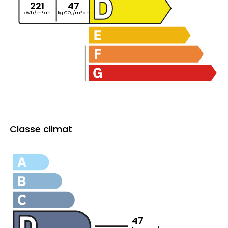
221
47
kWh/m².an
kg CO₂/m².an
Classe climat
47