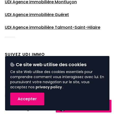
UDI Agence immobilière Montluçon
UDI Agence immobilière Guéret
UDI Agence immobilière
Talmont-Saint-Hilaire
SUIVEZ UDI IMMO
Ce site web utilise des cookies
Ce site Web utilise des cookies essentiels pour
comprendre comment vous interagissez avec lui. En
© 2026 UDI Immo
poursuivant votre navigation sur le site, vous
acceptez nos
privacy policy
.
website by
nextfloor
powered by
sweepbright
Accepter
données personnelles
Contactez-nous
mentions légales