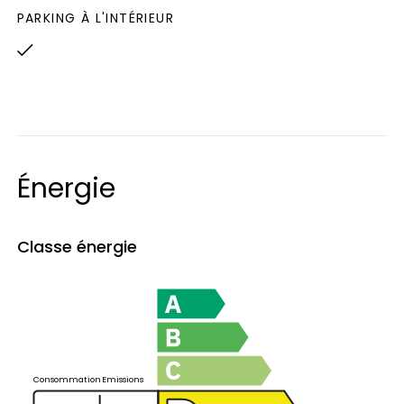
au vendeur qui reste libre de choisir parmi les
PARKING À L'INTÉRIEUR
offres formulées. Une offre formulée sur le
site SQUARIMO n’est pas un engagement
d’acquérir, mais une intention de négocier de
bonne foi sur la base des conditions de
l’offre.
Énergie
Classe énergie
Consommation
Emissions