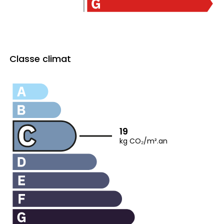
Classe climat
19
kg CO₂/m².an