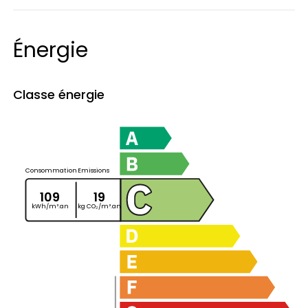
Énergie
Classe énergie
Consommation
Emissions
109
19
kWh/m².an
kg CO₂/m².an