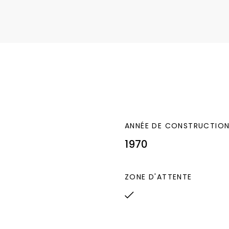
Caution : 840 euros
 (soit 12 % du loyer
ANNÉE DE CONSTRUCTIO
1970
ZONE D'ATTENTE