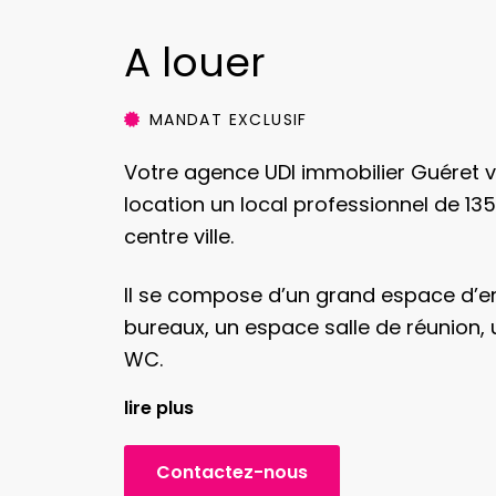
A louer
MANDAT EXCLUSIF
Votre agence UDI immobilier Guéret 
location un local professionnel de 1
centre ville.
Il se compose d’un grand espace d’e
bureaux, un espace salle de réunion, 
WC.
lire plus
Chauffage individuel gaz de ville et
électrique.
Contactez-nous