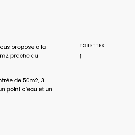
TOILETTES
vous propose à la
35m2 proche du
1
ntrée de 50m2, 3
un point d’eau et un
 complément