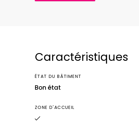
Libre de suite.
Loyer : 840 euros TTC + taxe foncière.
Honoraires locataire : 1 200 euros TTC
annuel à la charge du preneur)
Caractéristiques
ÉTAT DU BÂTIMENT
Bon état
ZONE D'ACCUEIL