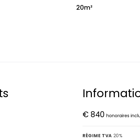
20m²
ts
Informatio
€ 840
honoraires incl
RÉGIME TVA
20%