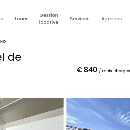
Gestion
re
Louer
Services
Agences
locative
5M2
l de
€ 840
/ mois
charges