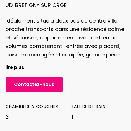
UDI BRETIGNY SUR ORGE
Idéalement situé à deux pas du centre ville,
proche transports dans une résidence calme
et sécurisée, appartement avec de beaux
volumes comprenant :
entrée avec placard,
cuisine aménagée et équipée, grande pièce
de vie avec accès directe à une grande
lire plus
terrasse ensoleillée, 3 grandes chambres,
salle d’eau, et box
RARE SUR LE SECTEUR !
Contactez-nous
Le bien ci-avant désigné est dans une
copropriété, il représente les lots n° 1 et 48
de
CHAMBRES A COUCHER
SALLES DE BAIN
la copropriété qui comporte 37 Lots. La
3
1
moyenne des charges courantes
annuelles
pour ces lots est de 1724 euros.
Procédure