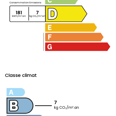
Consommation
Emissions
181
7
kWh/m².an
kg CO₂/m².an
Classe climat
7
kg CO₂/m².an