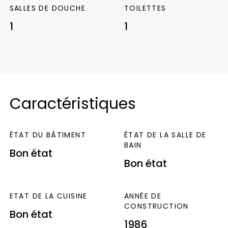
SALLES DE DOUCHE
TOILETTES
contre les syndicat : NON
DPE réalisé (après le
1
1
1er Juillet 2021). Montant estimé des
dépenses annuelles
d’énergie pour un usage
standard. Entre 1490€ et 2070 € par an. Prix
moyens des
énergies indexés au (1er janvier
2021) (abonnements compris)
« Les
Caractéristiques
informations sur les risques auxquels ce bien
est exposé sont
disponibles sur le site
Géorisques : www.georisques.gouv.fr »
UDI
ÉTAT DU BÂTIMENT
ÉTAT DE LA SALLE DE
L’IMMOBILIER SECURISE
BAIN
Bon état
Bon état
ETAT DE LA CUISINE
ANNÉE DE
CONSTRUCTION
Bon état
1986