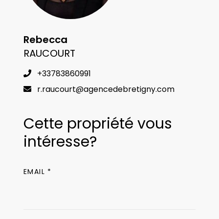
Rebecca
RAUCOURT
+33783860991
r.raucourt@agencedebretigny.com
Cette propriété vous
intéresse?
EMAIL *