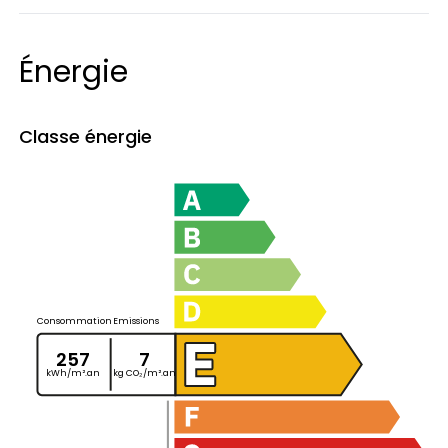
Énergie
Classe énergie
Consommation
Emissions
257
7
kWh/m².an
kg CO₂/m².an