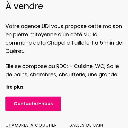
À vendre
Votre agence UDI vous propose cette maison
en pierre mitoyenne d’un côté sur la
commune de la Chapelle Taillefert à 5 min de
Guéret.
Elle se compose au RDC:
– Cuisine, WC, Salle
de bains, chambres, chaufferie, une grande
buanderie avec accès grenier, un séjour avec
lire plus
cheminée.
Contactez-nous
A l’étage:
– 2 chambres
Au dessus une
grande chambre sous toiture.
CHAMBRES A COUCHER
SALLES DE BAIN