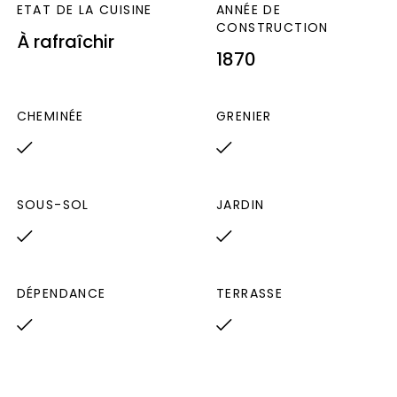
210€ par an. Prix moyens des énergies
ETAT DE LA CUISINE
ANNÉE DE
indexés sur les années 2021, 2022 et 2023
CONSTRUCTION
À rafraîchir
(abonnements compris) « Les informations
1870
sur les risques auxquels ce bien est exposé
sont disponibles sur le site Géorisques :
CHEMINÉE
GRENIER
www.georisques.gouv.fr »
SOUS-SOL
JARDIN
DÉPENDANCE
TERRASSE