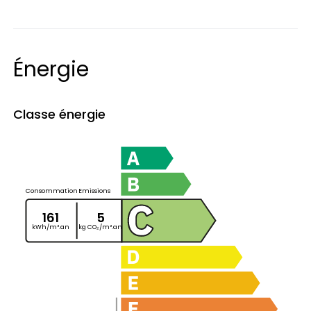
Énergie
Classe énergie
Consommation
Emissions
161
5
kWh/m².an
kg CO₂/m².an