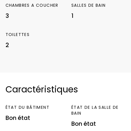
salle d’eau. Une troisième chambre
CHAMBRES A COUCHER
SALLES DE BAIN
mansardée complète ce bien.
Le bien
3
1
bénéficie également d’un joli jardin, un vrai
plus en centre-ville à proximité des écoles.
TOILETTES
Une opportunité idéale pour un projet de
2
résidence principale, d’investissement ou
d’activité mixte habitation/professionnelle.
À
découvrir rapidement !
Caractéristiques
ÉTAT DU BÂTIMENT
ÉTAT DE LA SALLE DE
BAIN
Bon état
Bon état