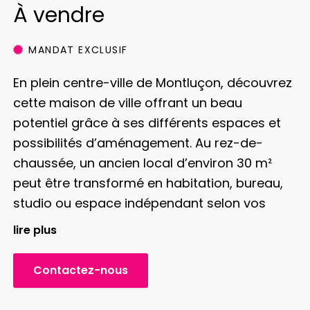
À vendre
MANDAT EXCLUSIF
En plein centre-ville de Montluçon, découvrez
cette maison de ville offrant un beau
potentiel grâce à ses différents espaces et
possibilités d’aménagement.
Au rez-de-
chaussée, un ancien local d’environ 30 m²
peut être transformé en habitation, bureau,
studio ou espace indépendant selon vos
besoins.
À l’étage, la partie habitation
lire plus
développe environ 71 m² et comprend une
grande pièce de vie avec cuisine ouverte sur
Contactez-nous
le séjour, donnant accès à une grande
terrasse, ainsi que deux chambres et une