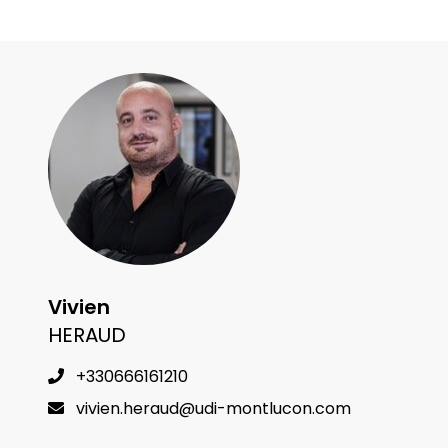
Vivien
HERAUD
+330666161210
vivien.heraud@udi-montlucon.com