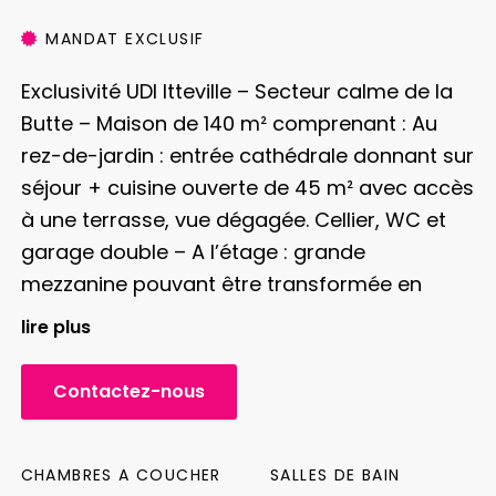
MANDAT EXCLUSIF
Exclusivité UDI Itteville – Secteur calme de la
Butte –
Maison de 140 m² comprenant :
Au
rez-de-jardin : entrée cathédrale donnant sur
séjour + cuisine ouverte de 45 m² avec accès
à une terrasse, vue dégagée. Cellier, WC et
garage double –
A l’étage : grande
mezzanine pouvant être transformée en
chambre, une chambre avec salle de bains
lire plus
et terrasse –
En souplex : deux grandes
chambres avec accès sur le jardin, salle
Contactez-nous
d’eau avec baignoire, WC, lingerie et
nombreux rangements –
Le tout sur un
terrain de 1950 m² –
Honoraires charge
CHAMBRES A COUCHER
SALLES DE BAIN