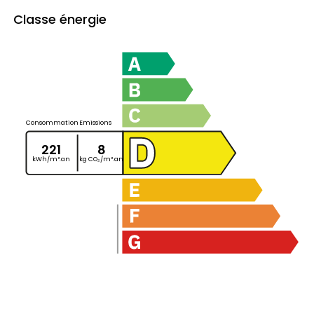
Classe énergie
Consommation
Emissions
221
8
kWh/m².an
kg CO₂/m².an