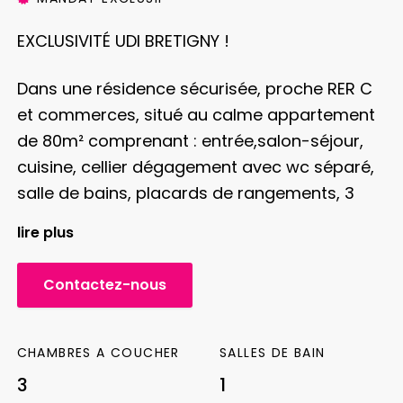
EXCLUSIVITÉ UDI BRETIGNY !
Dans une résidence sécurisée, proche RER C
et commerces, situé au calme appartement
de 80m² comprenant : entrée,salon-séjour,
cuisine, cellier
dégagement avec wc séparé,
salle de bains, placards de rangements, 3
chambres dont 2 avec accès loggia,
lire plus
dressing
balcon sans vis à vis
le tout
accompagné d’une cave de 10 m² et d’un box
Contactez-nous
!
nombreux atouts : Beaucoup de rangements,
CHAMBRES A COUCHER
SALLES DE BAIN
appartement bien agencé, nombreux
3
1
stationnements dans la résidence, résidence