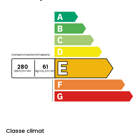
Consommation
Emissions
280
61
kWh/m².an
kg CO₂/m².an
Classe climat