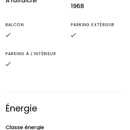
À rafraîchir
Géorisques : www.georisques.gouv.fr »
UDI
1968
L’IMMOBILIER SECURISE
BALCON
PARKING EXTÉRIEUR
PARKING À L'INTÉRIEUR
Énergie
Classe énergie