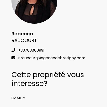
Rebecca
RAUCOURT
+33783860991
r.raucourt@agencedebretigny.com
Cette propriété vous
intéresse?
EMAIL *