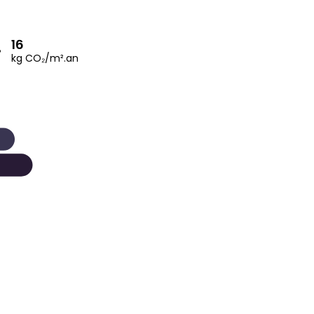
16
kg CO₂/m².an