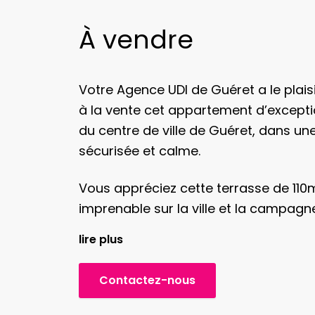
À vendre
Votre Agence UDI de Guéret a le plai
à la vente cet appartement d’excepti
du centre de ville de Guéret, dans un
sécurisée et calme.
Vous appréciez cette terrasse de 11
imprenable sur la ville et la campagn
lire plus
Cet appartement de 82m2 est compo
avec une entrée principale desservan
Contactez-nous
avec un accès à la terrasse, une cui
chambres, une salle d’eau, un WC et 