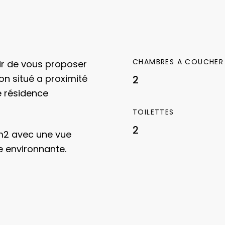
CHAMBRES A COUCHER
sir de vous proposer
on situé a proximité
2
e résidence
TOILETTES
2
0m2 avec une vue
e environnante.
sé de deux entrées
t une pièce de vie
sine aménagée, deux
un coin bureau.