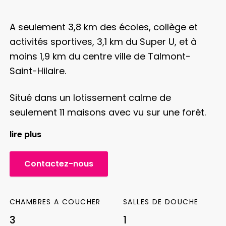
A seulement 3,8 km des écoles, collège et
activités sportives, 3,1 km du Super U, et à
moins 1,9 km du centre ville de Talmont-
Saint-Hilaire.
Situé dans un lotissement calme de
seulement 11 maisons avec vu sur une forêt.
lire plus
Vous trouverez cette belle maison à
construire comprenant une pièce de vie de
Contactez-nous
38,03 m² avec un emplacement cuisine que
vous pourrez personnaliser en option selon
vos envies. Côté nuit, 3 chambres de 12,58 m²,
CHAMBRES A COUCHER
SALLES DE DOUCHE
10,30 m² et de 10,15 m², une salle d’eau, d’un
3
1