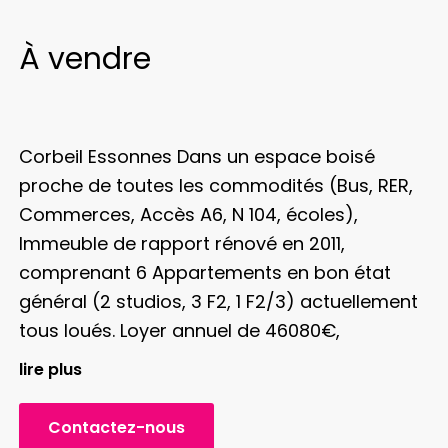
À vendre
Corbeil Essonnes
Dans un espace boisé
proche de toutes les commodités (Bus, RER,
Commerces, Accès A6, N 104, écoles),
Immeuble de rapport rénové en 2011,
comprenant 6 Appartements en bon état
général (2 studios, 3 F2, 1 F2/3) actuellement
tous loués. Loyer annuel de 46080€,
locataires à jour des loyers. Parking privatifs
lire plus
Deux terrains à bâtir avec permis de
construire, un terrain avec une dépendance à
Contactez-nous
rénover
DPE: E pour le Rez de Jardin et D pour