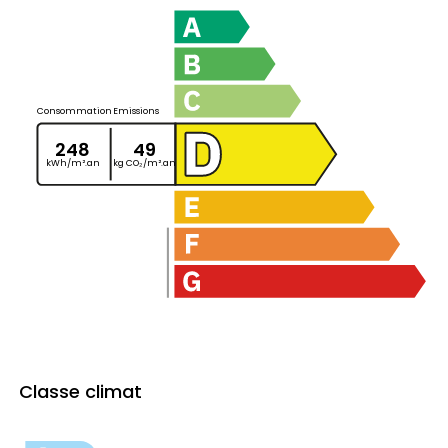
Consommation
Emissions
248
49
kWh/m².an
kg CO₂/m².an
Classe climat