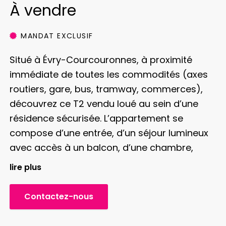
À vendre
MANDAT EXCLUSIF
Situé à Évry-Courcouronnes, à proximité
immédiate de toutes les commodités (axes
routiers, gare, bus, tramway, commerces),
découvrez ce T2 vendu loué au sein d’une
résidence sécurisée.
L’appartement se
compose d’une entrée, d’un séjour lumineux
avec accès à un balcon, d’une chambre,
d’une cuisine aménagée ainsi que d’une salle
lire plus
de bains avec WC.
Investissement clé en
main :
Bien actuellement loué pour un
Contactez-nous
montant de 646,94 € hors charges + 197 €
de charges, soit 843,94 € charges