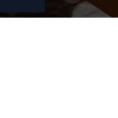
ez besoin de conse
vendre ou acheter 
de 15 ans, nous nous efforçons de vous propo
ens immobiliers de qualité. Nos collaborate
 sont à votre écoute et vous fourniront des co
informations fiables et complètes.