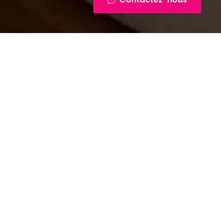
ils pour
?
ser une large
urs expérimentés
nseils et des