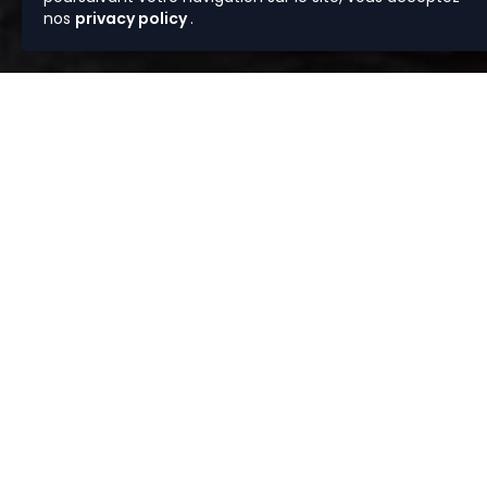
nos
privacy policy
.
Vous av
Depuis plus 
sélection de bi
et rigoureux