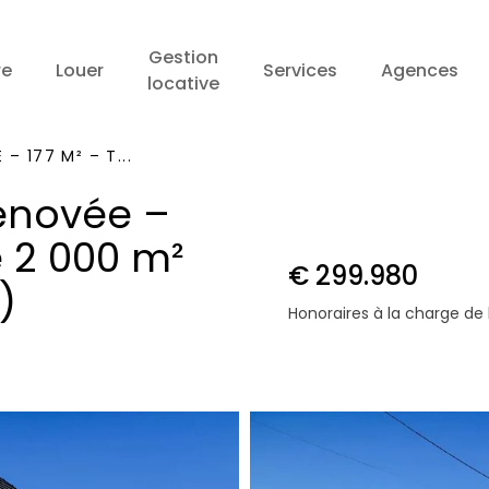
Gestion
re
Louer
Services
Agences
locative
– 177 M² – T...
rénovée –
e 2 000 m²
€ 299.980
)
Honoraires à la charge de