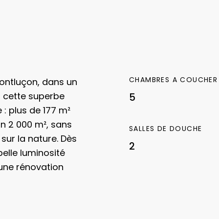
CHAMBRES A COUCHER
ontluçon, dans un
 cette superbe
5
: plus de 177 m²
on 2 000 m², sans
SALLES DE DOUCHE
sur la nature.
Dès
2
belle luminosité
’une rénovation
r, climatisation
 isolation,
rformance énergétique