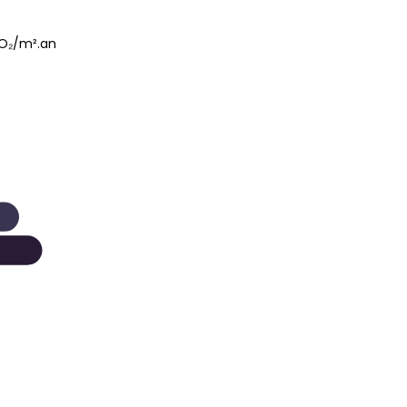
O₂/m².an