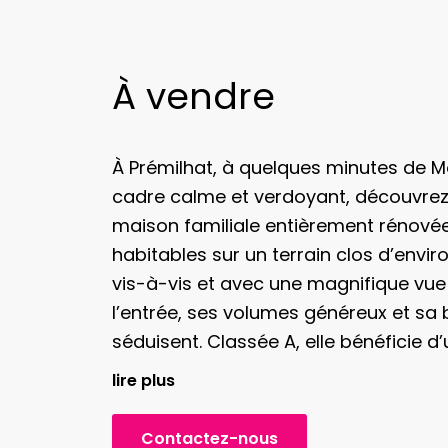
À vendre
À Prémilhat, à quelques minutes de M
cadre calme et verdoyant, découvrez
maison familiale entièrement rénovée 
habitables sur un terrain clos d’envir
vis-à-vis et avec une magnifique vue 
l’entrée, ses volumes généreux et sa 
séduisent. Classée A, elle bénéficie d
récente (2024-2025) : pompe à chaleu
lire plus
réversible, menuiseries double vitrage,
électricité et toiture refaite. Une pe
Contactez-nous