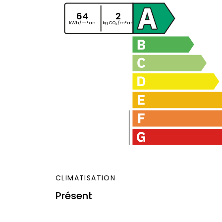
64
2
kWh/m².an
kg CO₂/m².an
CLIMATISATION
Présent