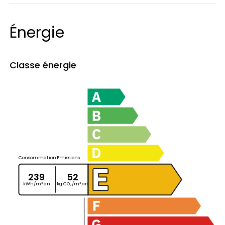
estimé des dépenses annuelles d’énergie
pour un usage standard. Entre 3050 € et
Énergie
4200 € par an. Prix moyens des énergies
indexés sur les années 2021,2022,2023
Classe énergie
(abonnements compris)
« Les informations sur les risques auxquels ce
bien est exposé sont disponibles sur le site
Géorisques : www.georisques.gouv.fr »
Consommation
Emissions
239
52
kWh/m².an
kg CO₂/m².an