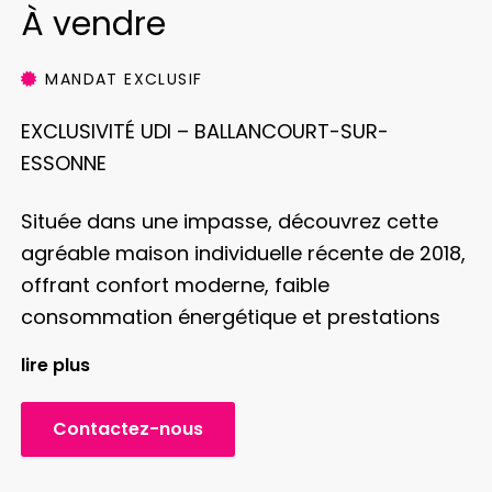
À vendre
MANDAT EXCLUSIF
EXCLUSIVITÉ UDI – BALLANCOURT-SUR-
ESSONNE
Située dans une impasse, découvrez cette
agréable maison individuelle récente de 2018,
offrant confort moderne, faible
consommation énergétique et prestations
actuelles.
D’une surface habitable de 89 m²,
lire plus
elle se compose au rez-de-chaussée d’une
belle pièce de vie lumineuse de près de 38 m²
Contactez-nous
avec séjour, salon et cuisine ouverte
aménagée, d’une salle d’eau ainsi que d’un