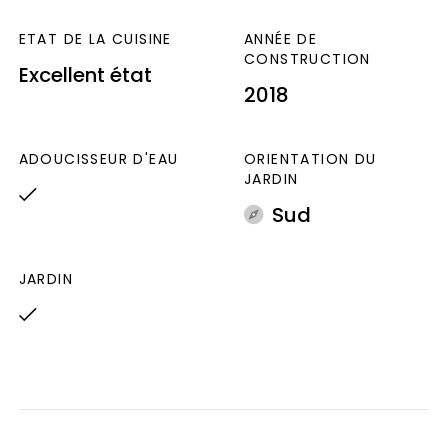
indexés au 2021, 2022, et 2023(abonnements
ETAT DE LA CUISINE
ANNÉE DE
compris).
CONSTRUCTION
Excellent état
2018
Les informations sur les risques auxquels ce
bien est exposé sont disponibles sur le site
Géorisques : www.georisques.gouv.fr
ADOUCISSEUR D'EAU
ORIENTATION DU
JARDIN
Sud
JARDIN