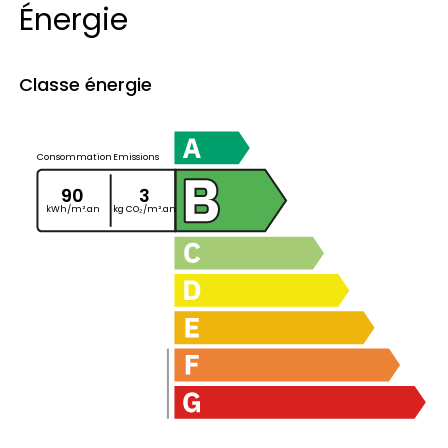
Énergie
Classe énergie
Consommation
Emissions
90
3
kWh/m².an
kg CO₂/m².an