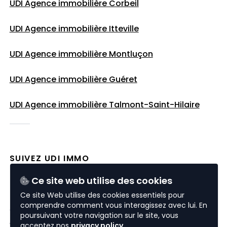
UDI Agence immobilière Corbeil
UDI Agence immobilière Itteville
UDI Agence immobilière Montluçon
UDI Agence immobilière Guéret
UDI Agence immobilière
Talmont-Saint-Hilaire
SUIVEZ UDI IMMO
Ce site web utilise des cookies
Ce site Web utilise des cookies essentiels pour
comprendre comment vous interagissez avec lui. En
© 2026 UDI Immo
poursuivant votre navigation sur le site, vous
website by
nextfloor
acceptez nos
privacy policy
.