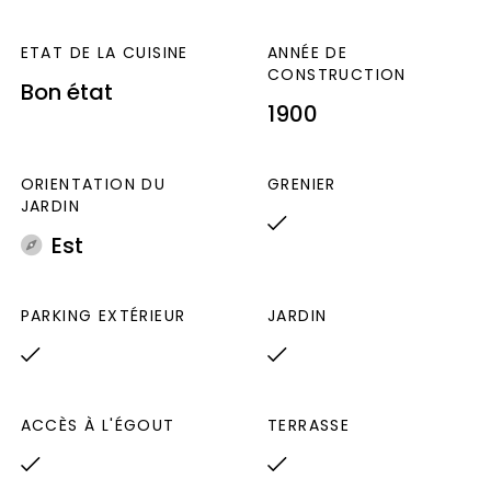
1er janvier 2021 (abonnements compris).
Les
informations sur les risques auxquels ce bien
ETAT DE LA CUISINE
ANNÉE DE
CONSTRUCTION
est exposé sont disponibles sur le site
Bon état
Géorisques : www.georisques.gouv.fr
1900
ORIENTATION DU
GRENIER
JARDIN
Est
PARKING EXTÉRIEUR
JARDIN
ACCÈS À L'ÉGOUT
TERRASSE