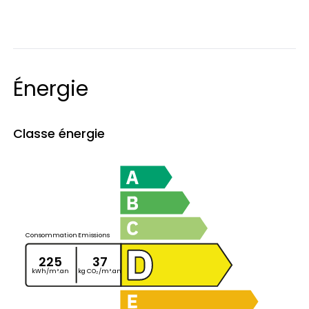
Énergie
Classe énergie
Consommation
Emissions
225
37
kWh/m².an
kg CO₂/m².an