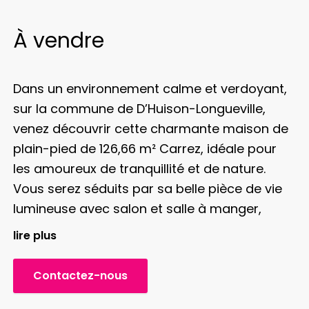
À vendre
Dans un environnement calme et verdoyant,
sur la commune de D’Huison-Longueville,
venez découvrir cette charmante maison de
plain-pied de 126,66 m² Carrez, idéale pour
les amoureux de tranquillité et de nature.
Vous serez séduits par sa belle pièce de vie
lumineuse avec salon et salle à manger,
ouverte sur la terrasse et le jardin, offrant un
lire plus
cadre de vie convivial et chaleureux. La
cuisine ouverte complète harmonieusement
Contactez-nous
cet espace de réception.
L’espace nuit se
compose de trois chambres, d’une salle de