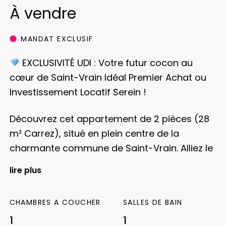
À vendre
MANDAT EXCLUSIF
EXCLUSIVITÉ UDI : Votre futur cocon au
cœur de Saint-Vrain
Idéal Premier Achat ou
Investissement Locatif Serein !
Découvrez cet appartement de 2 pièces (28
m² Carrez), situé en plein centre de la
charmante commune de Saint-Vrain. Alliez le
calme d’un village recherché au confort
lire plus
d’une vie citadine où tout se fait à pied.
CHAMBRES A COUCHER
SALLES DE BAIN
Les points forts de ce bien :
Agencement
optimisé : Une entrée accueillante ouvrant
1
1