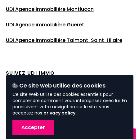
UDI Agence immobilière Montluçon
UDI Agence immobilière Guéret
UDI Agence immobilière
Talmont-Saint-Hilaire
SUIVEZ UDI IMMO
Ce site web utilise des cookies
Ce site Web utilise des cookies essentiels pour
comprendre comment vous interagissez avec lui. En
© 2026 UDI Immo
poursuivant votre navigation sur le site, vous
acceptez nos
privacy policy
.
website by
nextfloor
powered by
sweepbright
Accepter
données personnelles
Contactez-nous