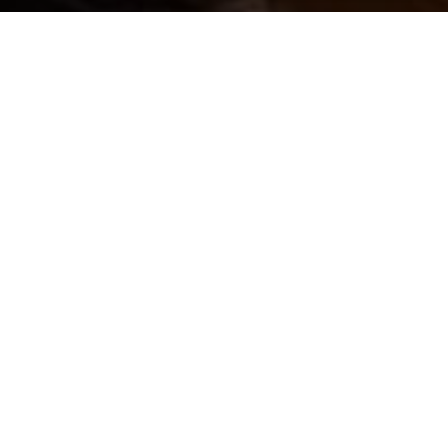
Vous avez besoin de
conseils pour
vendre ou acheter ?
Depuis plus de 15 ans, nous nous
efforçons de vous proposer une
large sélection de biens immobiliers
de qualité. Nos collaborateurs